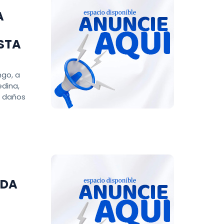
A
STA
ngo, a
edina,
, daños
ADA