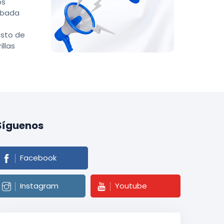
os
obada
osto de
illas
Síguenos
Facebook
Instagram
Youtube